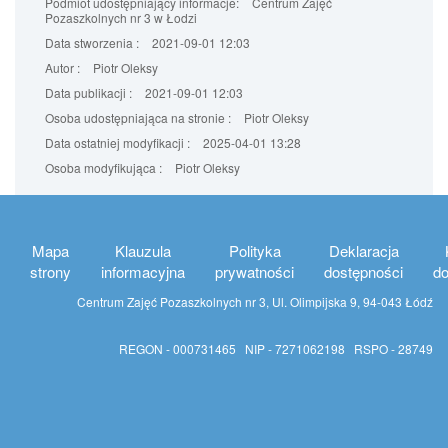
Podmiot udostępniający informacje:
Centrum Zajęć
Pozaszkolnych nr 3 w Łodzi
Data stworzenia :
2021-09-01 12:03
Autor :
Piotr Oleksy
Data publikacji :
2021-09-01 12:03
Osoba udostępniająca na stronie :
Piotr Oleksy
Data ostatniej modyfikacji :
2025-04-01 13:28
Osoba modyfikująca :
Piotr Oleksy
Mapa
Klauzula
Polityka
Deklaracja
strony
informacyjna
prywatności
dostępności
do
Centrum Zajęć Pozaszkolnych nr 3, Ul. Olimpijska 9, 94-043 Łódź
REGON - 000731465 NIP - 7271062198 RSPO - 28749