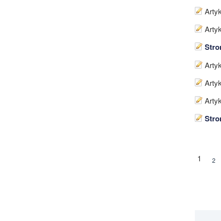
Artyk
Artyk
Stro
Artyk
Artyk
Artyk
Stro
1
2