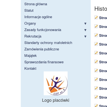
Strona główna
Hist
Statut
Informacje ogólne
Stro
Organy
Stro
Zasady funkcjonowania
Stro
Rekrutacja
Standarty ochrony małoletnich
Stro
Zamówienia publiczne
Stro
Majątek
Sprawozdania finansowe
Stro
Kontakt
Stro
Stro
Stro
Stro
Logo placówki
Stro