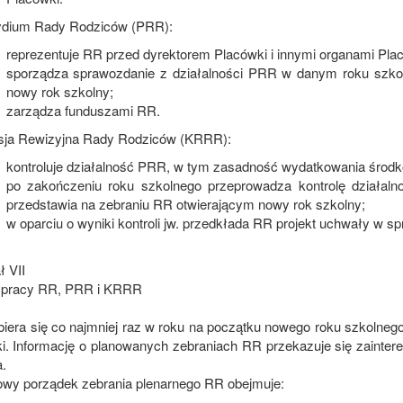
ydium Rady Rodziców (PRR):
reprezentuje RR przed dyrektorem Placówki i innymi organami Pla
sporządza sprawozdanie z działalności PRR w danym roku szkol
nowy rok szkolny;
zarządza funduszami RR.
sja Rewizyjna Rady Rodziców (KRRR):
kontroluje działalność PRR, w tym zasadność wydatkowania środ
po zakończeniu roku szkolnego przeprowadza kontrolę działalnoś
przedstawia na zebraniu RR otwierającym nowy rok szkolny;
w oparciu o wyniki kontroli jw. przedkłada RR projekt uchwały w sp
ł VII
 pracy RR, PRR i KRRR
biera się co najmniej raz w roku na początku nowego roku szkolneg
i. Informację o planowanych zebraniach RR przekazuje się zainter
.
wy porządek zebrania plenarnego RR obejmuje: