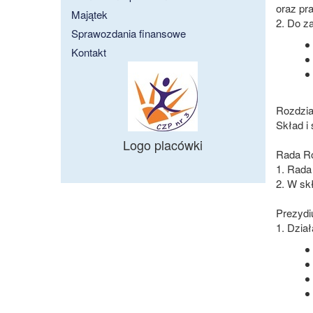
oraz pr
Majątek
2. Do z
Sprawozdania finansowe
Kontakt
Rozdział
Skład i
Logo placówki
Rada R
1. Rada
2. W sk
Prezyd
1. Dzia