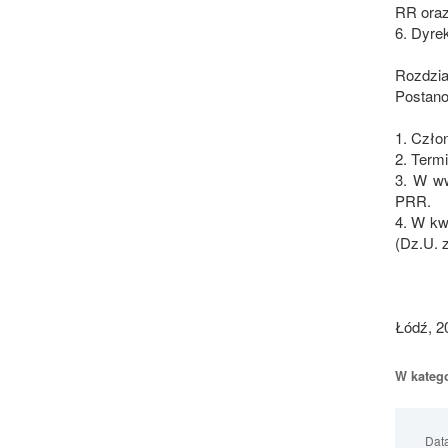
RR oraz
6. Dyre
Rozdzia
Postano
1. Czło
2. Term
3. W ww
PRR.
4. W kw
(Dz.U. 
Łódź, 20
W katego
Dat