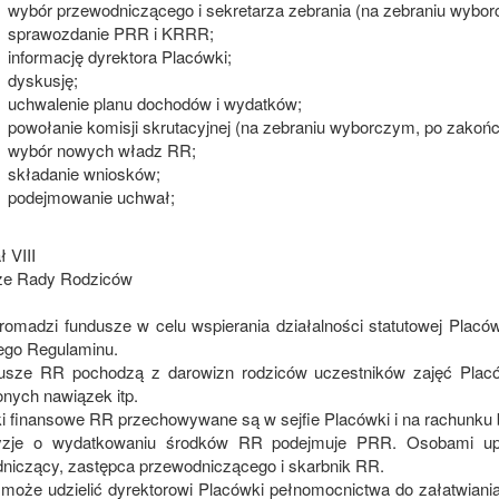
wybór przewodniczącego i sekretarza zebrania (na zebraniu wybo
sprawozdanie PRR i KRRR;
informację dyrektora Placówki;
dyskusję;
uchwalenie planu dochodów i wydatków;
powołanie komisji skrutacyjnej (na zebraniu wyborczym, po zakoń
wybór nowych władz RR;
składanie wniosków;
podejmowanie uchwał;
 VIII
ze Rady Rodziców
romadzi fundusze w celu wspierania działalności statutowej Placów
zego Regulaminu.
usze RR pochodzą z darowizn rodziców uczestników zajęć Placów
nych nawiązek itp.
ki finansowe RR przechowywane są w sejfie Placówki i na rachunk
yzje o wydatkowaniu środków RR podejmuje PRR. Osobami up
niczący, zastępca przewodniczącego i skarbnik RR.
może udzielić dyrektorowi Placówki pełnomocnictwa do załatwian