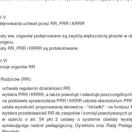
ał V
dejmowania uchwał przez RR, PRR i KRRR
ały ww. organów podejmowane są zwykłą większością głosów w ob
organu.
ały RR, PRR i KRRR są protokołowane.
ł VI
encje organów RR
 Rodziców (RR):
uchwala regulamin działalności RR;
wybiera PRR i KRRR, a także powołuje i odwołuje poszczególnych 
na podstawie sprawozdania PRR i KRRR udziela absolutorium PR
ustala wysokość proponowanej darowizny - "składki" - na fundusz 
wybiera przedstawicieli RR do zespołów i komisji powoływanych pr
w oparciu o art. 54 pkt 2 ustawy o systemie oświaty wyst
sprawującego nadzór pedagogiczny, Dyrektora oraz Rady Pedago
Placówki.