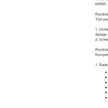
KRRR.
Rozdzi
Tryb po
1. Uchw
danego 
2. Uchw
Rozdzia
Kompet
1. Rada