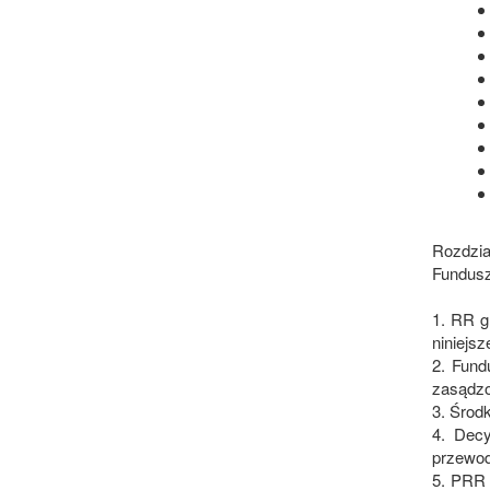
Rozdział
Fundus
1. RR g
niniejs
2. Fund
zasądzo
3. Środ
4. Dec
przewod
5. PRR 