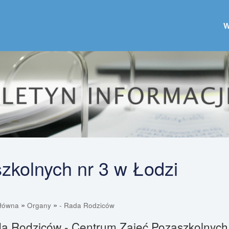
zkolnych nr 3 w Łodzi
»
»
główna
Organy
- Rada Rodziców
da Rodziców - Centrum Zajęć Pozaszkolnych 