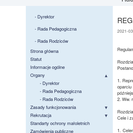
- Dyrektor
REG
- Rada Pedagogiczna
2021-03
- Rada Rodziców
Regulam
Strona główna
Statut
Rozdzia
Informacje ogólne
Postano
Organy
1. Repr
- Dyrektor
oparciu
- Rada Pedagogiczna
później
- Rada Rodziców
2. Ww. 
Zasady funkcjonowania
Rozdział
Rekrutacja
Cele i 
Standarty ochrony małoletnich
1. Cele
Zamówienia publiczne