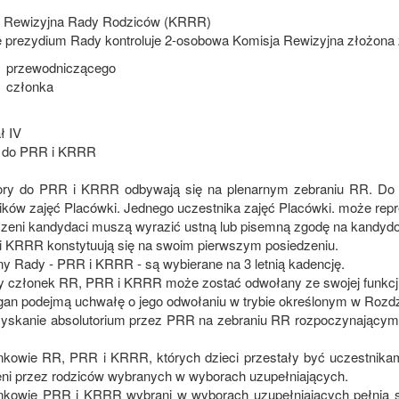
 Rewizyjna Rady Rodziców (KRRR)
ę prezydium Rady kontroluje 2-osobowa Komisja Rewizyjna złożona 
przewodniczącego
członka
ł IV
 do PRR i KRRR
ry do PRR i KRRR odbywają się na plenarnym zebraniu RR. Do u
ików zajęć Placówki. Jednego uczestnika zajęć Placówki. może repr
szeni kandydaci muszą wyrazić ustną lub pisemną zgodę na kandyd
i KRRR konstytuują się na swoim pierwszym posiedzeniu.
ny Rady - PRR i KRRR - są wybierane na 3 letnią kadencję.
y członek RR, PRR i KRRR może zostać odwołany ze swojej funkcji w
gan podejmą uchwałę o jego odwołaniu w trybie określonym w Rozdz
zyskanie absolutorium przez PRR na zebraniu RR rozpoczynającym
nkowie RR, PRR i KRRR, których dzieci przestały być uczestnikami
eni przez rodziców wybranych w wyborach uzupełniających.
nkowie PRR i KRRR wybrani w wyborach uzupełniających pełnią s