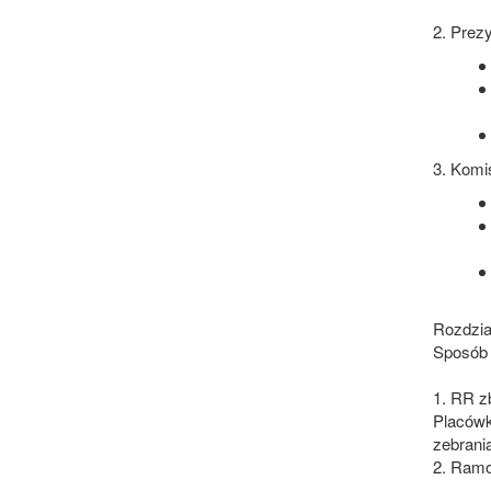
2. Prez
3. Komi
Rozdzia
Sposób
1. RR z
Placówk
zebrania
2. Ramo