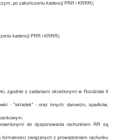
rczym, po zakończeniu kadencji PRR i KRRR);
czeniu kadencji PRR i KRRR);
ki, zgodnie z zadaniami określonymi w Rozdziale II
ki - "składek" - oraz innych: darowizn, spadków,
u bankowym.
rawnionymi do dysponowania rachunkiem RR są
ia formalności związanych z prowadzeniem rachunku