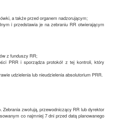
cówki, a także przed organem nadzorującym;
nym i przedstawia je na zebraniu RR otwierającym
ków z funduszy RR;
ci PRR i sporządza protokół z tej kontroli, który
rawie udzielenia lub nieudzielenia absolutorium PRR.
o. Zebrania zwołują, przewodniczący RR lub dyrektor
esowanym co najmniej 7 dni przed datą planowanego