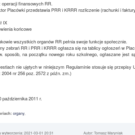
 operacji finansowych RR.
ktor Placówki przedstawia PRR i KRRR rozliczenie (rachunki i faktu
ł IX
wienia końcowe
nkowie wszystkich organów RR pełnia swoje funkcje społecznie.
iny zebrań RR i PRR i KRRR ogłasza się na tablicy ogłoszeń w Placó
. sposób, na początku nowego roku szkolnego, ogłaszane jest s
estiach nie ujętych w niniejszym Regulaminie stosuje się przepisy 
z 2004 nr 256 poz. 2572 z późn. zm.)
 października 2011 r.
organy
,
riach:
a wytworzenia:
2021-03-01 20:31
Autor:
Tomasz Maryniak