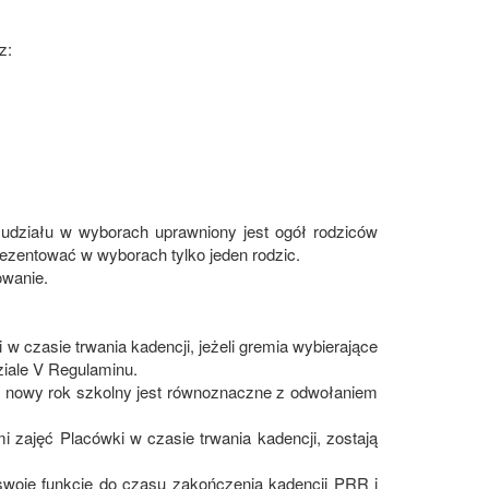
z:
działu w wyborach uprawniony jest ogół rodziców
ezentować w wyborach tylko jeden rodzic.
owanie.
 czasie trwania kadencji, jeżeli gremia wybierające
iale V Regulaminu.
 nowy rok szkolny jest równoznaczne z odwołaniem
 zajęć Placówki w czasie trwania kadencji, zostają
woje funkcje do czasu zakończenia kadencji PRR i