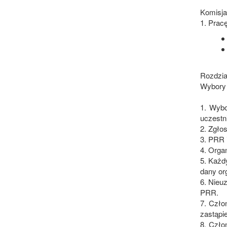
Komisja
1. Prac
Rozdzia
Wybory
1. Wybo
uczestn
2. Zgło
3. PRR 
4. Orga
5. Każd
dany or
6. Nieu
PRR.
7. Czło
zastąpi
8. Czło