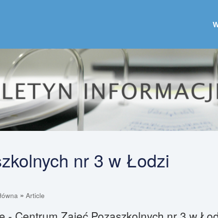
zkolnych nr 3 w Łodzi
»
główna
Article
le - Centrum Zajęć Pozaszkolnych nr 3 w Łod