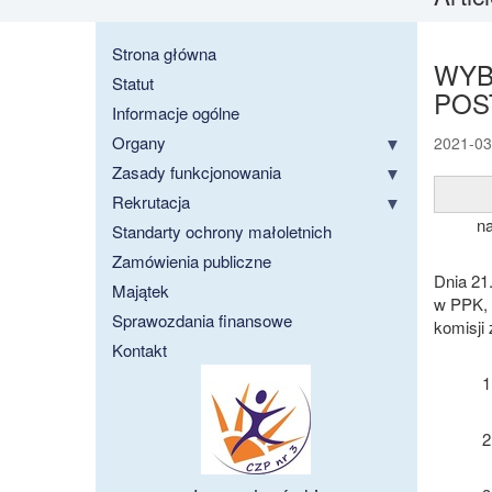
Strona główna
WYB
Statut
POS
Informacje ogólne
Organy
2021-03
Zasady funkcjonowania
Rekrutacja
na
Standarty ochrony małoletnich
Zamówienia publiczne
Dnia 21
Majątek
w PPK, 
Sprawozdania finansowe
komisji 
Kontakt