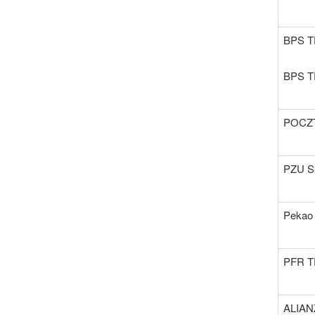
BPS TF
BPS TF
POCZT
PZU S
Pekao
PFR TF
ALIANZ