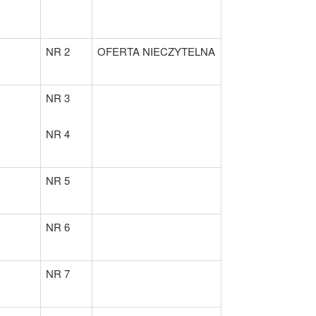
NR 2
OFERTA NIECZYTELNA
NR 3
NR 4
NR 5
NR 6
NR 7