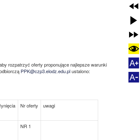
by rozpatrzyć oferty proponujące najlepsze warunki
 odbiorczą
PPK@czp3.elodz.edu.pl
ustalono:
ynięcia
Nr oferty
uwagi
NR 1