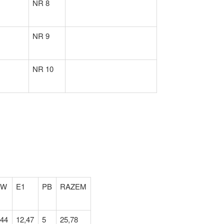
NR 8
NR 9
NR 10
OW
E1
PB
RAZEM
,44
12,47
5
25,78