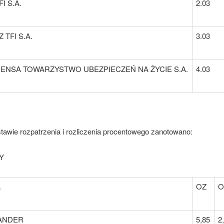
I S.A.
2.03
 TFI S.A.
3.03
ENSA TOWARZYSTWO UBEZPIECZEŃ NA ŻYCIE S.A.
4.03
tawie rozpatrzenia i rozliczenia procentowego zanotowano:
Y
a
OZ
ANDER
5,85
2