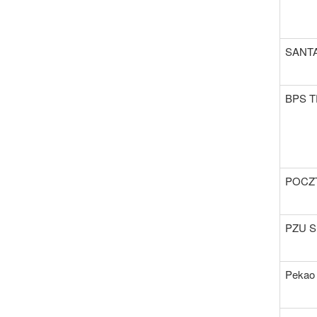
SANT
BPS TF
POCZT
PZU S
Pekao