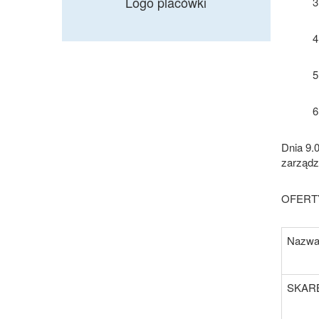
Logo placówki
Dnia 9.
zarządz
OFERT
Nazw
SKARB