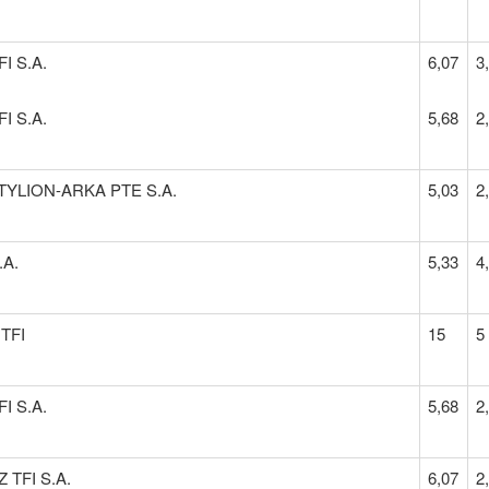
I S.A.
6,07
3
I S.A.
5,68
2
YLION-ARKA PTE S.A.
5,03
2
.A.
5,33
4
 TFI
15
5
I S.A.
5,68
2
 TFI S.A.
6,07
2