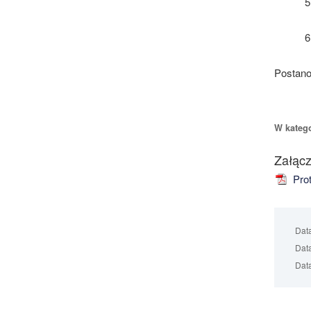
Postano
W katego
Załącz
Prot
Dat
Data
Data