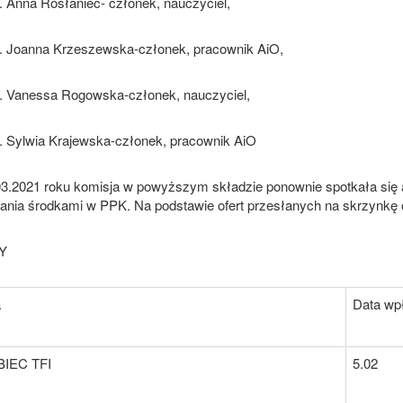
Anna Rosłaniec- członek, nauczyciel,
Joanna Krzeszewska-członek, pracownik AiO,
Vanessa Rogowska-członek, nauczyciel,
Sylwia Krajewska-członek, pracownik AiO
03.2021 roku komisja w powyższym składzie ponownie spotkała się a
ania środkami w PPK. Na podstawie ofert przesłanych na skrzynkę
Y
a
Data wpł
IEC TFI
5.02